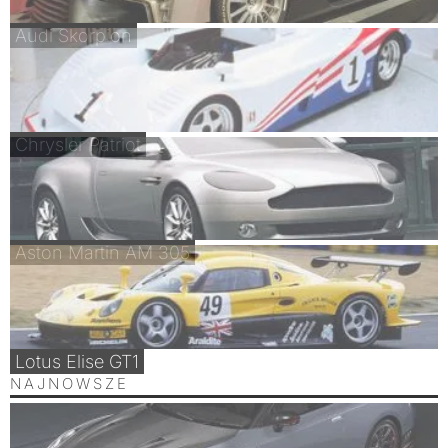
Audi Skorpion
Chrysler Patriot
Aston Martin AM 305
Lotus Elise GT1
NAJNOWSZE