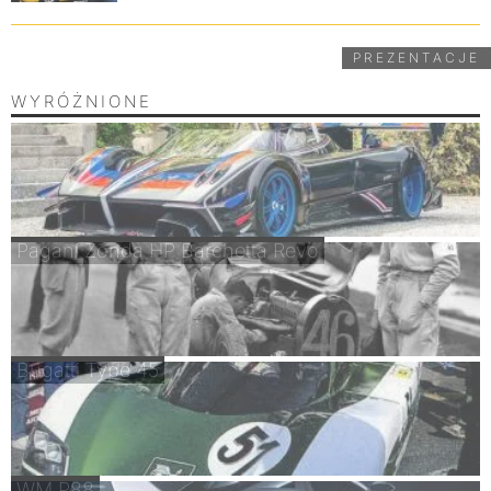
PREZENTACJE
WYRÓŻNIONE
Pagani Zonda HP Barchetta Revo
Bugatti Type 45
WM P88