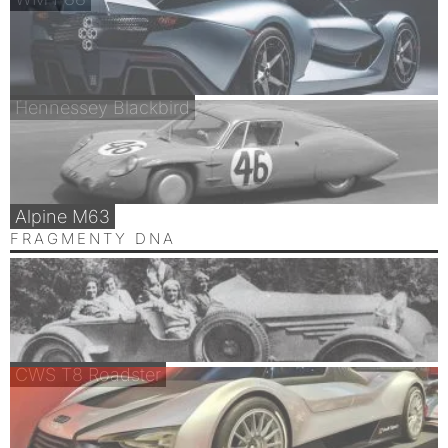
Hennessey Blackbird
Alpine M63
FRAGMENTY DNA
CWS T8 Roadster