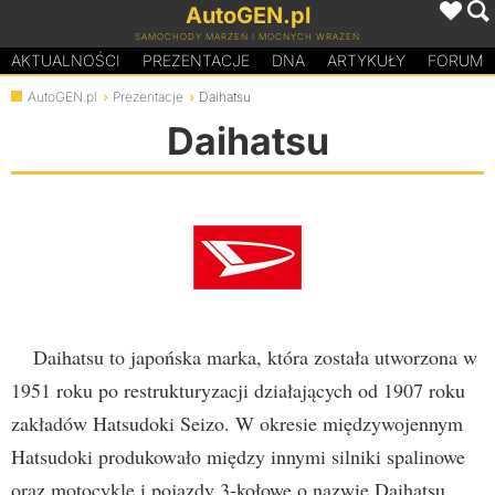
AutoGEN.pl
SAMOCHODY MARZEŃ I MOCNYCH WRAŻEŃ
AKTUALNOŚCI
PREZENTACJE
D
N
A
ARTYKUŁY
FORUM
AutoGEN.pl
Prezentacje
Daihatsu
Daihatsu
Daihatsu to japońska marka, która została utworzona w
1951 roku po restrukturyzacji działających od 1907 roku
zakładów Hatsudoki Seizo. W okresie międzywojennym
Hatsudoki produkowało między innymi silniki spalinowe
oraz motocykle i pojazdy 3-kołowe o nazwie Daihatsu,