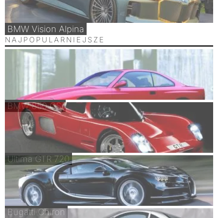
BMW Vision Alpina
NAJPOPULARNIEJSZE
BMW 850 CSi
Ultima GTR 720
Bugatti Chiron