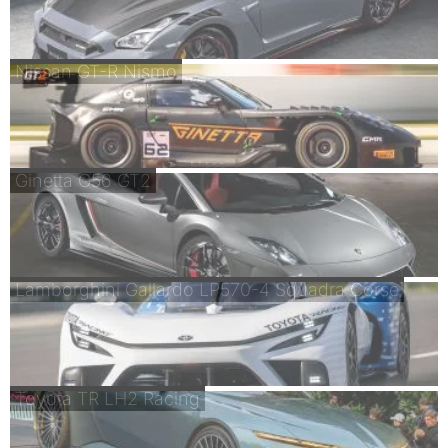
Nissan GT-R Nismo
Ginetta G56 GT2
Lamborghini Gallardo LP570-4 Squadra Corse
Toyota TR LH2 Racing