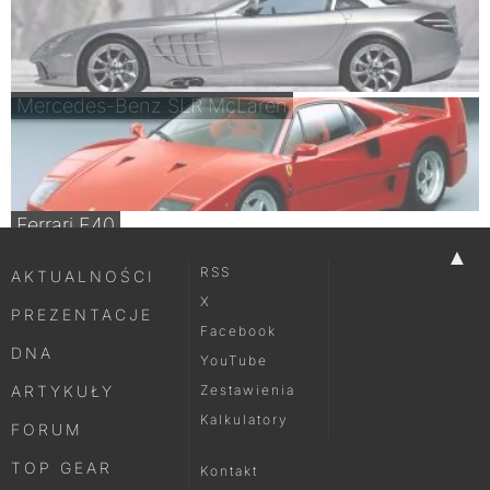
Mercedes-Benz SLR McLaren
Ferrari F40
▲
RSS
AKTUALNOŚCI
X
PREZENTACJE
Facebook
DNA
YouTube
ARTYKUŁY
Zestawienia
Kalkulatory
FORUM
TOP GEAR
Kontakt