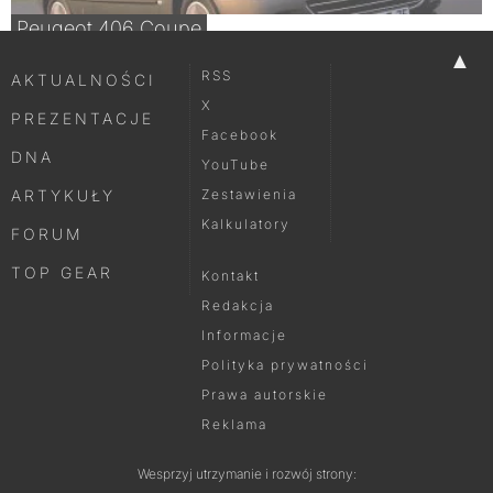
Peugeot 406 Coupe
▲
RSS
AKTUALNOŚCI
X
PREZENTACJE
Facebook
DNA
YouTube
ARTYKUŁY
Zestawienia
Kalkulatory
FORUM
TOP GEAR
Kontakt
Redakcja
Informacje
Polityka prywatności
Prawa autorskie
Reklama
Wesprzyj utrzymanie i rozwój strony: