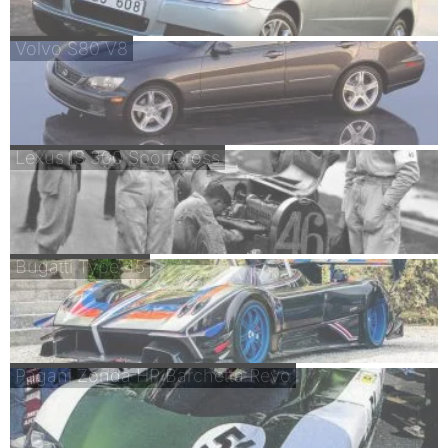
Volvo S80 V8
Lexus IS 300 SportCross
Bugatti Type 45
Pagani Zonda HP Barchetta Revo