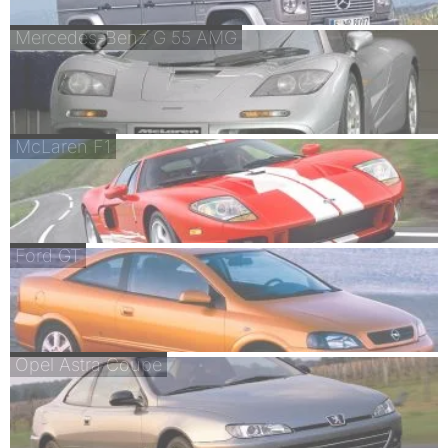
Mercedes-Benz G 55 AMG
McLaren F1
Ford GT
Opel Astra Coupe