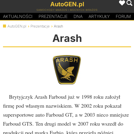
AutoGEN.pl
SAMOCHODY MARZEŃ I MOCNYCH WRAŻEŃ
AKTUALNOŚCI
PREZENTACJE
D
N
A
ARTYKUŁY
FORUM
AutoGEN.pl
Prezentacje
Arash
Arash
Brytyjczyk Arash Farboud już w 1998 roku założył
firmę pod własnym nazwiskiem. W 2002 roku pokazał
supersportowe auto Farboud GT, a w 2003 nieco mniejsze
Farboud GTS. Ten drugi model w 2007 roku wszedł do
produkcji pod marką Farbio, którą przejęła później