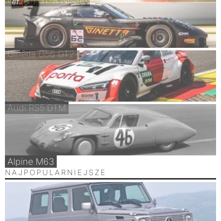
Nissan GT-R Nismo
Ginetta G56 GT2
Audi RS5 DTM
Alpine M63
NAJPOPULARNIEJSZE