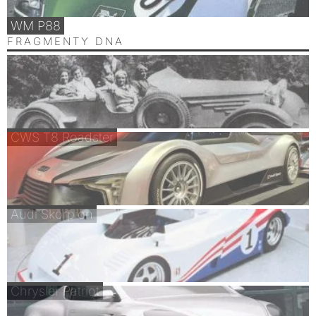
WM P88
FRAGMENTY DNA
CWS T8 Roadster
Audi Skorpion
Chrysler Patriot