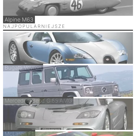
Alpine M63
NAJPOPULARNIEJSZE
Bugatti Veyron
Mercedes-Benz G 55 AMG
McLaren F1