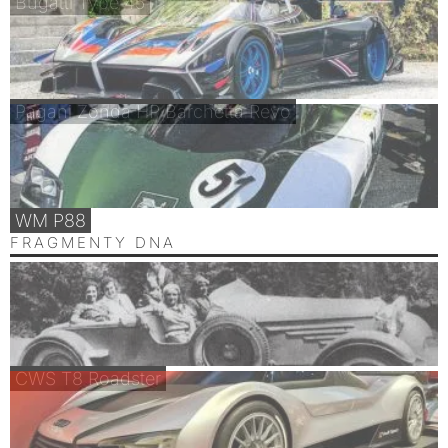
Bugatti Type 45
Pagani Zonda HP Barchetta Revo
WM P88
FRAGMENTY DNA
CWS T8 Roadster