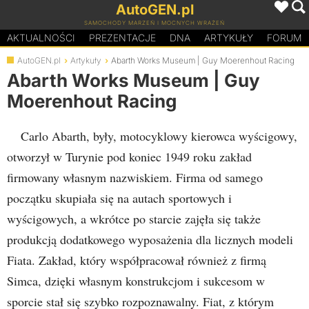
AutoGEN.pl
SAMOCHODY MARZEŃ I MOCNYCH WRAŻEŃ
AKTUALNOŚCI
PREZENTACJE
D
N
A
ARTYKUŁY
FORUM
AutoGEN.pl
Artykuły
Abarth Works Museum | Guy Moerenhout Racing
Abarth Works Museum | Guy
Moerenhout Racing
Carlo Abarth, były, motocyklowy kierowca wyścigowy,
otworzył w Turynie pod koniec 1949 roku zakład
firmowany własnym nazwiskiem. Firma od samego
początku skupiała się na autach sportowych i
wyścigowych, a wkrótce po starcie zajęła się także
produkcją dodatkowego wyposażenia dla licznych modeli
Fiata. Zakład, który współpracował również z firmą
Simca, dzięki własnym konstrukcjom i sukcesom w
sporcie stał się szybko rozpoznawalny. Fiat, z którym