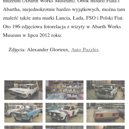
muzeum (Abarth Works Museum). Obok modeli Fiata i
Abartha, niejednokrotnie bardzo wyjątkowych, można tam
znaleźć także auta marki Lancia, Łada, FSO i Polski Fiat.
Oto 196-zdjęciowa fotorelacja z wizyty w Abarth Works
Museum w lipcu 2012 roku:
Zdjęcia: Alexander Glorieux,
Auto Puzzles
.
ZOBACZ WSZYSTKIE ZDJĘCIA