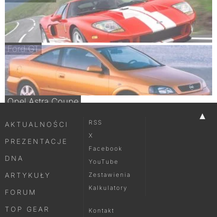
Ford GT
Opel Astra Coupe
▲
RSS
AKTUALNOŚCI
X
PREZENTACJE
Facebook
DNA
YouTube
ARTYKUŁY
Zestawienia
Kalkulatory
FORUM
TOP GEAR
Kontakt