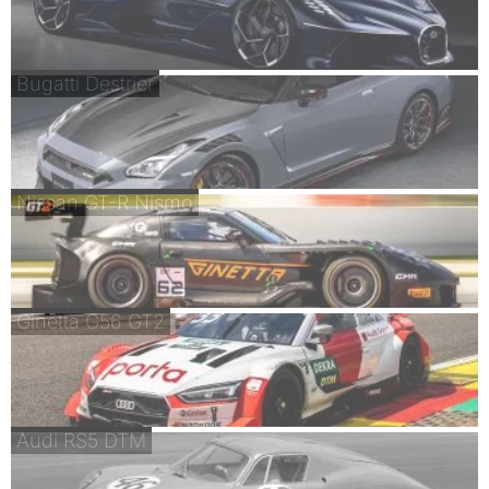
Bugatti Destrier
Nissan GT-R Nismo
Ginetta G56 GT2
Audi RS5 DTM