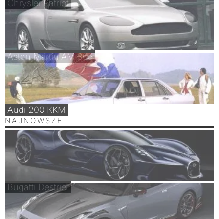
Chrysler Patriot
Aston Martin AM 305
Audi 200 KKM
NAJNOWSZE
Bugatti Destrier