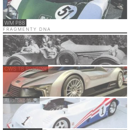
WM P88
FRAGMENTY DNA
CWS T8 Roadster
Audi Skorpion