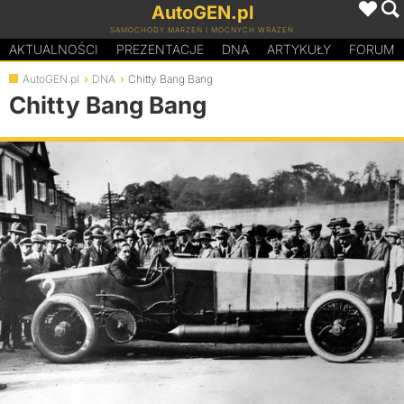
AutoGEN.pl
SAMOCHODY MARZEŃ I MOCNYCH WRAŻEŃ
AKTUALNOŚCI
PREZENTACJE
D
N
A
ARTYKUŁY
FORUM
AutoGEN.pl
DNA
Chitty Bang Bang
Chitty Bang Bang