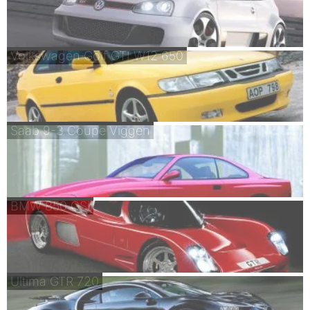
Volkswagen Golf GTI W12 650
Saab 9-3 Coupe Viggen
BMW 850 CSi
Ultima GTR 720