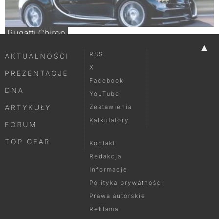
Bugatti Chiron
▲
RSS
AKTUALNOŚCI
X
PREZENTACJE
Facebook
DNA
YouTube
ARTYKUŁY
Zestawienia
Kalkulatory
FORUM
TOP GEAR
Kontakt
Redakcja
Informacje
Polityka prywatności
Prawa autorskie
Reklama