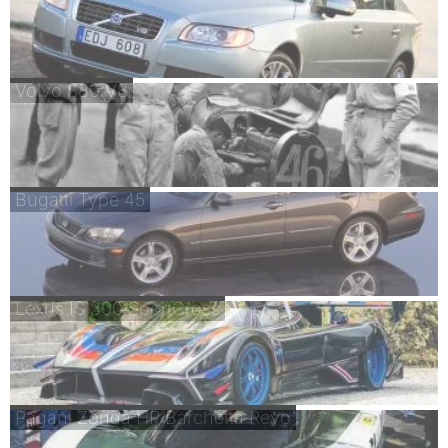
Volvo S80 V8
Bugatti Type 45
Lexus IS 300 SportCross
Pagani Zonda HP Barchetta Revo