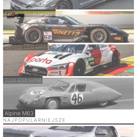
Nissan GT-R Nismo
Ginetta G56 GT2
Audi RS5 DTM
Alpine M63
NAJPOPULARNIEJSZE