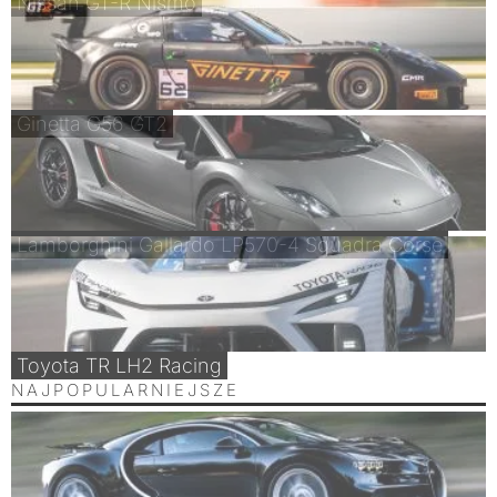
Nissan GT-R Nismo
Ginetta G56 GT2
Lamborghini Gallardo LP570-4 Squadra Corse
Toyota TR LH2 Racing
NAJPOPULARNIEJSZE