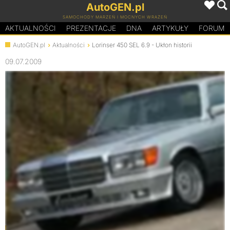
AutoGEN.pl
SAMOCHODY MARZEŃ I MOCNYCH WRAŻEŃ
AKTUALNOŚCI
PREZENTACJE
D
N
A
ARTYKUŁY
FORUM
AutoGEN.pl
Aktualności
Lorinser 450 SEL 6.9 - Ukłon historii
09.07.2009