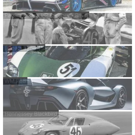
Pagani Zonda HP Barchetta Revo
Bugatti Type 45
WM P88
Hennessey Blackbird