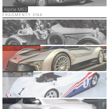
Alpine M63
FRAGMENTY DNA
CWS T8 Roadster
Audi Skorpion
Chrysler Patriot