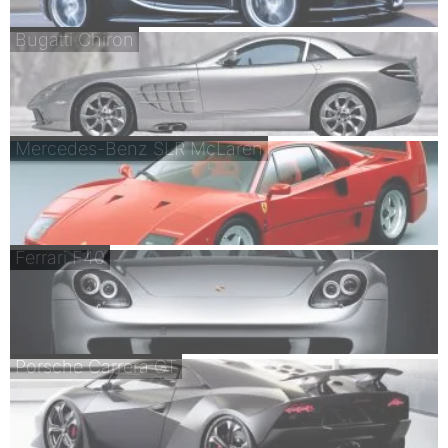
Bugatti Chiron
Mercedes-Benz SLR McLaren
Ferrari F40
Porsche Carrera GT