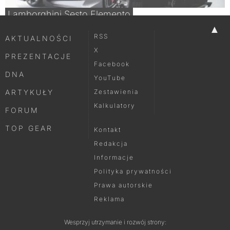
Lamborghini Sesto Elemento
▲
RSS
AKTUALNOŚCI
X
PREZENTACJE
Facebook
DNA
YouTube
ARTYKUŁY
Zestawienia
Kalkulatory
FORUM
TOP GEAR
Kontakt
Redakcja
Informacje
Polityka prywatności
Prawa autorskie
Reklama
Wesprzyj utrzymanie i rozwój strony: