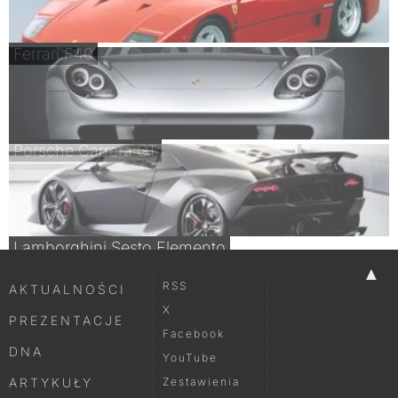
Ferrari F40
Porsche Carrera GT
Lamborghini Sesto Elemento
▲
RSS
AKTUALNOŚCI
X
PREZENTACJE
Facebook
DNA
YouTube
ARTYKUŁY
Zestawienia