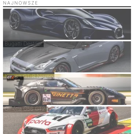
NAJNOWSZE
Bugatti Destrier
Nissan GT-R Nismo
Ginetta G56 GT2