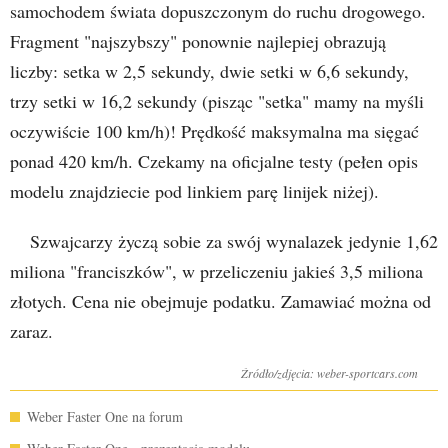
samochodem świata dopuszczonym do ruchu drogowego.
Fragment "najszybszy" ponownie najlepiej obrazują
liczby: setka w 2,5 sekundy, dwie setki w 6,6 sekundy,
trzy setki w 16,2 sekundy (pisząc "setka" mamy na myśli
oczywiście 100 km/h)! Prędkość maksymalna ma sięgać
ponad 420 km/h. Czekamy na oficjalne testy (pełen opis
modelu znajdziecie pod linkiem parę linijek niżej).
Szwajcarzy życzą sobie za swój wynalazek jedynie 1,62
miliona "franciszków", w przeliczeniu jakieś 3,5 miliona
złotych. Cena nie obejmuje podatku. Zamawiać można od
zaraz.
Źródło/zdjęcia: weber-sportcars.com
Weber Faster One na forum