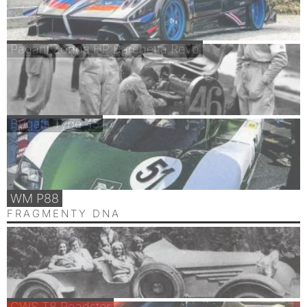
Pagani Zonda HP Barchetta Revo
Bugatti Type 45
WM P88
FRAGMENTY DNA
CWS T8 Roadster