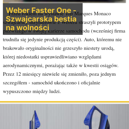
Weber Faster One -
Przed rokiem na wystawie Top Marques Monaco
Szwajcarska bestia
szwajcarscy inżynierowie z Webera straszyli prototypem
na wolności
pierwszego w swojej karierze samochodu (wcześniej firma
trudniła się jedynie produkcją części). Auto, któremu nie
brakowało oryginalności nie grzeszyło niestety urodą,
której niedostatki usprawiedliwiano względami
aerodynamicznymi, porażając także w kwestii osiągów.
Przez 12 miesięcy niewiele się zmieniło, poza jednym
szczegółem - samochód ukończono i oficjalnie
wypuszczono między ludzi.