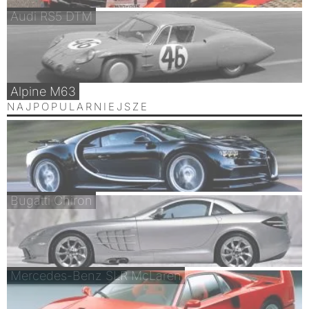
Audi RS5 DTM
Alpine M63
NAJPOPULARNIEJSZE
Bugatti Chiron
Mercedes-Benz SLR McLaren