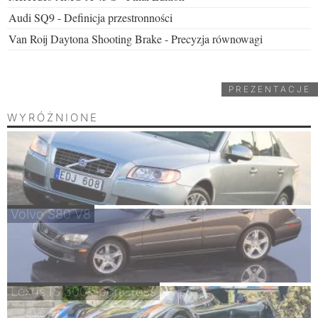
Audi SQ9 - Definicja przestronności
Van Roij Daytona Shooting Brake - Precyzja równowagi
PREZENTACJE
WYRÓŻNIONE
Volvo S80 V8
Lexus IS 300 SportCross