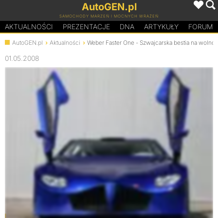
AutoGEN.pl
SAMOCHODY MARZEŃ I MOCNYCH WRAŻEŃ
AKTUALNOŚCI
PREZENTACJE
D
N
A
ARTYKUŁY
FORUM
AutoGEN.pl
Aktualności
Weber Faster One - Szwajcarska bestia na wolnoś
01.05.2008