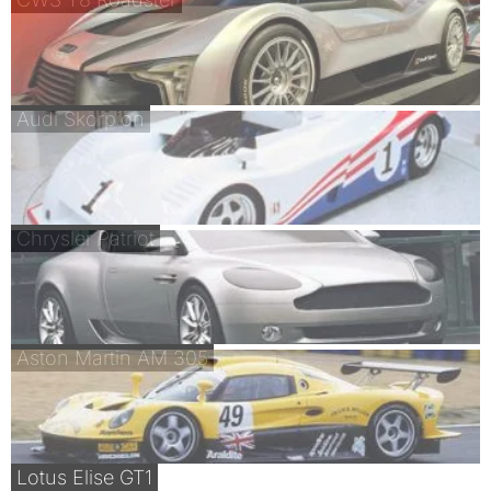
Audi Skorpion
Chrysler Patriot
Aston Martin AM 305
Lotus Elise GT1