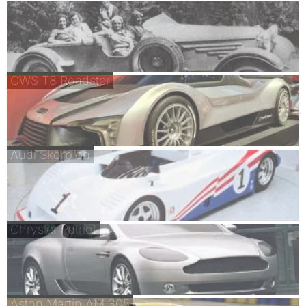
CWS T8 Roadster
Audi Skorpion
Chrysler Patriot
Aston Martin AM 305