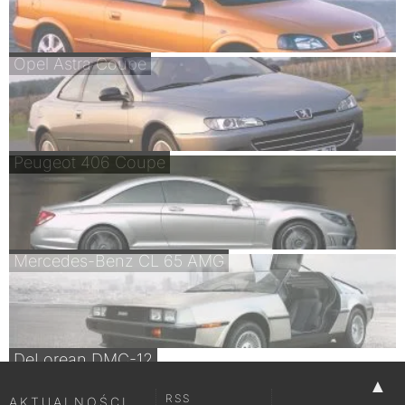
Opel Astra Coupe
Peugeot 406 Coupe
Mercedes-Benz CL 65 AMG
DeLorean DMC-12
▲
RSS
AKTUALNOŚCI