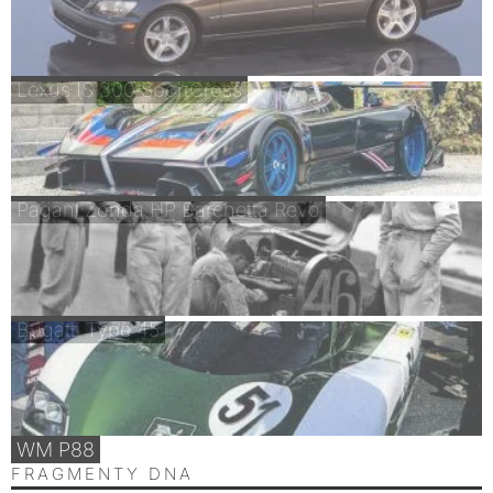
Lexus IS 300 SportCross
Pagani Zonda HP Barchetta Revo
Bugatti Type 45
WM P88
FRAGMENTY DNA