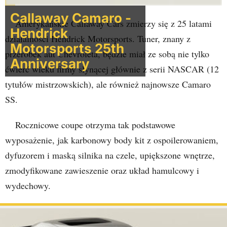
Callaway Camaro -
Amerykańskie Callaway Cars zmierzy się z 25 latami
Hendrick
działalności Hendrick Motorsports. Tuner, znany z
Motorsports 25th
przeróbek aut Chevroleta, będzie miał ze sobą nie tylko
Anniversary
ćwierć wieku firmy słynącej głównie z serii NASCAR (12
tytułów mistrzowskich), ale również najnowsze Camaro
SS.
Rocznicowe coupe otrzyma tak podstawowe
wyposażenie, jak karbonowy body kit z ospoilerowaniem,
dyfuzorem i maską silnika na czele, upiększone wnętrze,
zmodyfikowane zawieszenie oraz układ hamulcowy i
wydechowy.