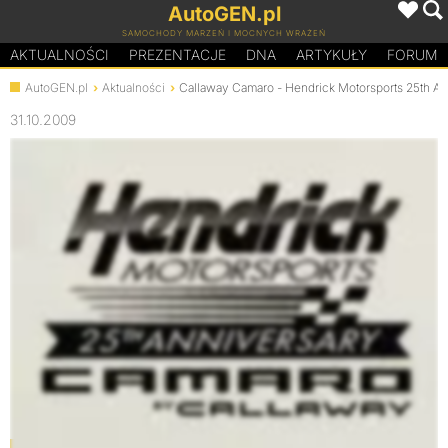
AutoGEN.pl
SAMOCHODY MARZEŃ I MOCNYCH WRAŻEŃ
AKTUALNOŚCI
PREZENTACJE
D
N
A
ARTYKUŁY
FORUM
AutoGEN.pl
Aktualności
Callaway Camaro - Hendrick Motorsports 25th An
31.10.2009