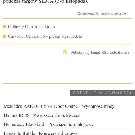
podczas targów SEMA (3-6 listopada).
Źródło/zdjęcia: carformance.com
Callaway Camaro na forum
Chevrolet Camaro SS - prezentacja modelu
Subskrybuj kanał RSS aktualności
UDOSTĘPNIJ
OSTATNIE WIADOMOŚCI
Mercedes-AMG GT 53 4-Door Coupe - Wydajność mocy
Dallara IR-28 - Zwiększone możliwości
Hennessey Blackbird - Przeciążenie analogowe
Lanzante Bolide - Konwersja drogowa