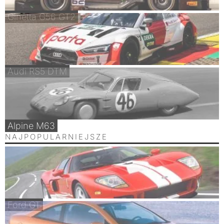
Ginetta G56 GT2
Audi RS5 DTM
Alpine M63
NAJPOPULARNIEJSZE
Ford GT