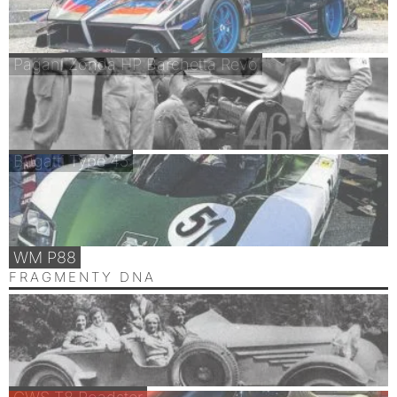
Pagani Zonda HP Barchetta Revo
Bugatti Type 45
WM P88
FRAGMENTY DNA