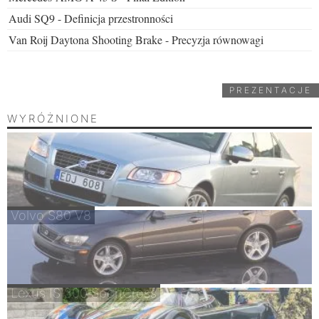
Audi SQ9 - Definicja przestronności
Van Roij Daytona Shooting Brake - Precyzja równowagi
PREZENTACJE
WYRÓŻNIONE
Volvo S80 V8
Lexus IS 300 SportCross