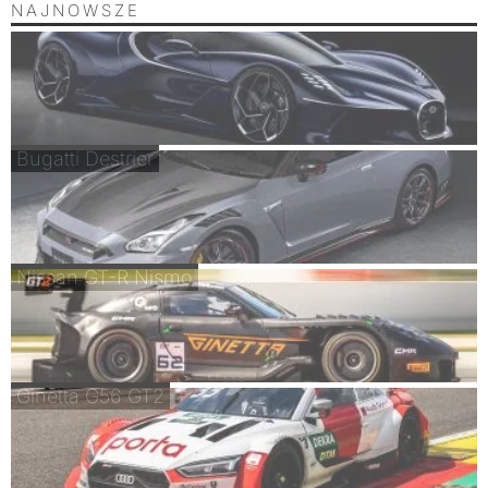
NAJNOWSZE
Bugatti Destrier
Nissan GT-R Nismo
Ginetta G56 GT2