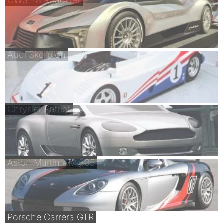
CWS T8 Roadster
Audi Skorpion
Chrysler Patriot
Aston Martin AM 305
Porsche Carrera GTR