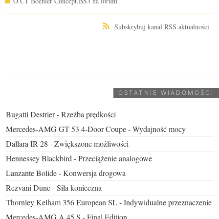
O.CT Boehler Concept.BS3 na forum
Subskrybuj kanał RSS aktualności
UDOSTĘPNIJ
OSTATNIE WIADOMOŚCI
Bugatti Destrier - Rzeźba prędkości
Mercedes-AMG GT 53 4-Door Coupe - Wydajność mocy
Dallara IR-28 - Zwiększone możliwości
Hennessey Blackbird - Przeciążenie analogowe
Lanzante Bolide - Konwersja drogowa
Rezvani Dune - Siła konieczna
Thornley Kelham 356 European SL - Indywidualne przeznaczenie
Mercedes-AMG A 45 S - Final Edition