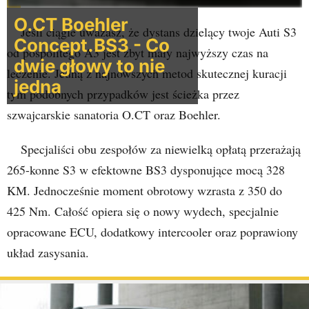
O.CT Boehler
Jeśli ciągle uważasz, że dystans dzielący twoje Auti S3
Concept.BS3 - Co
od pospolitego A3 jest zbyt mały najwyższy czas na
dwie głowy to nie
leczenie. Jedną z najnowszych metod skutecznej kuracji
jedna
tym podobnych przypadków jest ścieżka przez
szwajcarskie sanatoria O.CT oraz Boehler.
Specjaliści obu zespołów za niewielką opłatą przerażają
265-konne S3 w efektowne BS3 dysponujące mocą 328
KM. Jednocześnie moment obrotowy wzrasta z 350 do
425 Nm. Całość opiera się o nowy wydech, specjalnie
opracowane ECU, dodatkowy intercooler oraz poprawiony
układ zasysania.