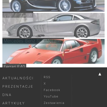
Bugatti Chiron
Mercedes-Benz SLR McLaren
Ferrari F40
▲
RSS
AKTUALNOŚCI
X
PREZENTACJE
Facebook
DNA
YouTube
ARTYKUŁY
Zestawienia