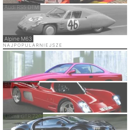
Audi RS5 DTM
Alpine M63
NAJPOPULARNIEJSZE
BMW 850 CSi
Ultima GTR 720