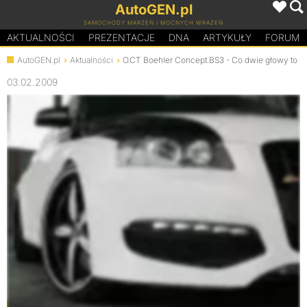
AutoGEN.pl
SAMOCHODY MARZEŃ I MOCNYCH WRAŻEŃ
AKTUALNOŚCI
PREZENTACJE
D
N
A
ARTYKUŁY
FORUM
AutoGEN.pl
Aktualności
O.CT Boehler Concept.BS3 - Co dwie głowy to ni
03.02.2009