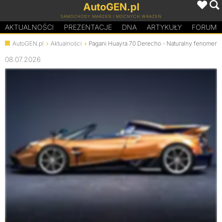
AutoGEN.pl
SAMOCHODY MARZEŃ I MOCNYCH WRAŻEŃ
AKTUALNOŚCI
PREZENTACJE
D
N
A
ARTYKUŁY
FORUM
AutoGEN.pl
Aktualności
Pagani Huayra 70 Derecho - Naturalny fenomen
08.07.2026