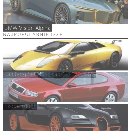
BMW Vision Alpina
NAJPOPULARNIEJSZE
Lamborghini Murcielago LP670-4 SV
Skoda Tudor