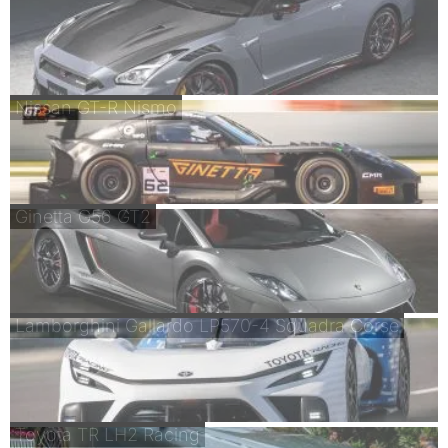
Nissan GT-R Nismo
Ginetta G56 GT2
Lamborghini Gallardo LP570-4 Squadra Corse
Toyota TR LH2 Racing