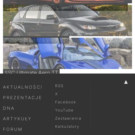
Bugatti Veyron Super Sport World Record Edition
Subaru Impreza WRX STI
SSC Ultimate Aero TT
▲
RSS
AKTUALNOŚCI
X
PREZENTACJE
Facebook
DNA
YouTube
ARTYKUŁY
Zestawienia
Kalkulatory
FORUM