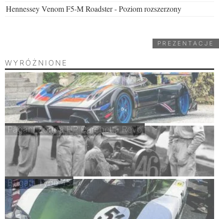
Hennessey Venom F5-M Roadster - Poziom rozszerzony
PREZENTACJE
WYRÓŻNIONE
Pagani Zonda HP Barchetta Revo
Bugatti Type 45