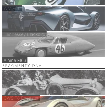
WM P88
Hennessey Blackbird
Alpine M63
FRAGMENTY DNA
CWS T8 Roadster