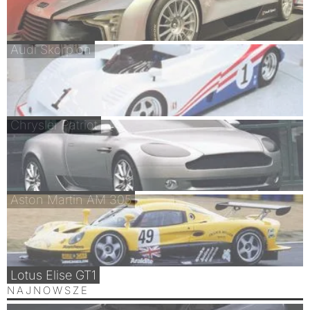
Audi Skorpion
Chrysler Patriot
Aston Martin AM 305
Lotus Elise GT1
NAJNOWSZE