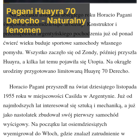
Pagani Huayra 70
Na początku listopada ubiegłego roku Horacio Pagani
Derecho - Naturalny
świętował siedemdziesiąte urodziny. Konstruktor i
fenomen
przedsiębiorca argentyńskiego pochodzenia już od ponad
ćwierć wieku buduje sportowe samochody własnego
pomysłu. Wszystko zaczęło się od Zondy, później przyszła
Huayra, a kilka lat temu pojawiła się Utopia. Na okrągłe
urodziny przygotowano limitowaną Huayrę 70 Derecho.
Horacio Pagani przyszedł na świat dziesiątego listopada
1955 roku w miejscowości Casilda w Argentynie. Już od
najmłodszych lat interesował się sztuką i mechaniką, a już
jako nastolatek zbudował swój pierwszy samochód
wyścigowy. Na początku lat osiemdziesiątych
wyemigrował do Włoch, gdzie znalazł zatrudnienie w