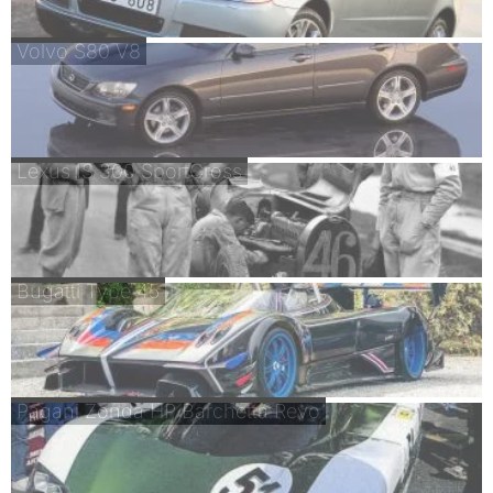
Volvo S80 V8
Lexus IS 300 SportCross
Bugatti Type 45
Pagani Zonda HP Barchetta Revo