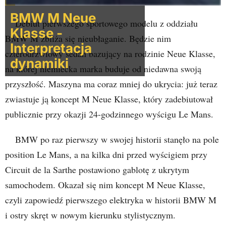
BMW M Neue
Debiut pierwszego sportowego modelu z oddziału
Klasse -
BMW M zbliża się nieubłaganie. Będzie nim
Interpretacja
czterodrzwiowy sedan bazujący na rodzinie Neue Klasse,
dynamiki
na której niemiecka marka buduje od niedawna swoją
przyszłość. Maszyna ma coraz mniej do ukrycia: już teraz
zwiastuje ją koncept M Neue Klasse, który zadebiutował
publicznie przy okazji 24-godzinnego wyścigu Le Mans.
BMW po raz pierwszy w swojej historii stanęło na pole
position Le Mans, a na kilka dni przed wyścigiem przy
Circuit de la Sarthe postawiono gablotę z ukrytym
samochodem. Okazał się nim koncept M Neue Klasse,
czyli zapowiedź pierwszego elektryka w historii BMW M
i ostry skręt w nowym kierunku stylistycznym.