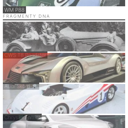
WM P88
FRAGMENTY DNA
CWS T8 Roadster
Audi Skorpion
Chrysler Patriot