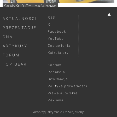
Saab 9-3 Coupe Viggen
▲
RSS
AKTUALNOŚCI
X
PREZENTACJE
Facebook
DNA
YouTube
ARTYKUŁY
Zestawienia
Kalkulatory
FORUM
TOP GEAR
Kontakt
Redakcja
Informacje
Polityka prywatności
Prawa autorskie
Reklama
Wesprzyj utrzymanie i rozwój strony: