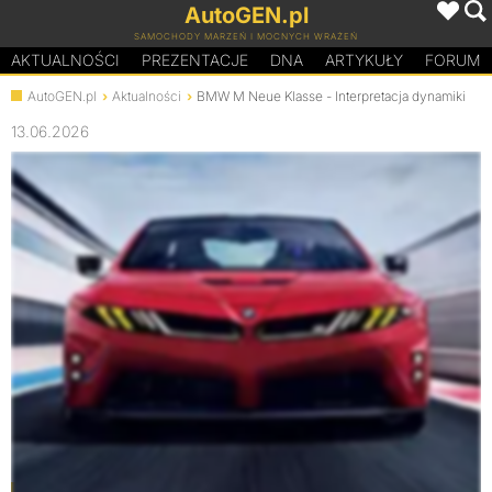
AutoGEN.pl
SAMOCHODY MARZEŃ I MOCNYCH WRAŻEŃ
AKTUALNOŚCI
PREZENTACJE
D
N
A
ARTYKUŁY
FORUM
AutoGEN.pl
Aktualności
BMW M Neue Klasse - Interpretacja dynamiki
13.06.2026