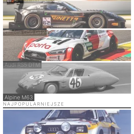
Ginetta G56 GT2
Audi RS5 DTM
Alpine M63
NAJPOPULARNIEJSZE