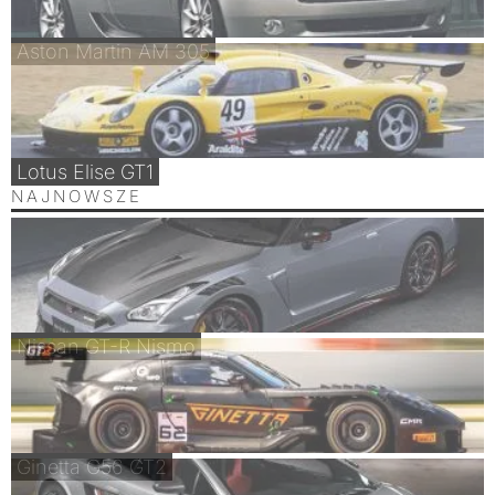
Aston Martin AM 305
Lotus Elise GT1
NAJNOWSZE
Nissan GT-R Nismo
Ginetta G56 GT2