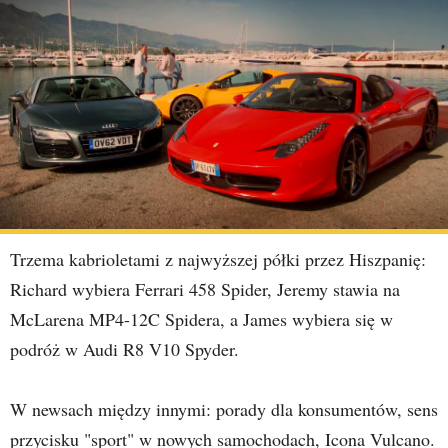
Trzema kabrioletami z najwyższej półki przez Hiszpanię:
Richard wybiera Ferrari 458 Spider, Jeremy stawia na
McLarena MP4-12C Spidera, a James wybiera się w
podróż w Audi R8 V10 Spyder.
W newsach między innymi: porady dla konsumentów, sens
przycisku "sport" w nowych samochodach, Icona Vulcano.