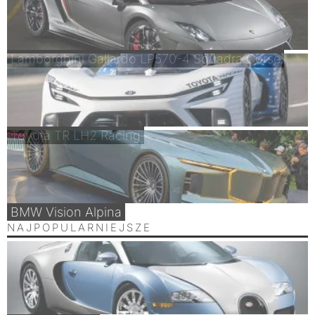
Lamborghini Gallardo LP570-4 Squadra Corse
Toyota TR LH2 Racing
BMW Vision Alpina
NAJPOPULARNIEJSZE