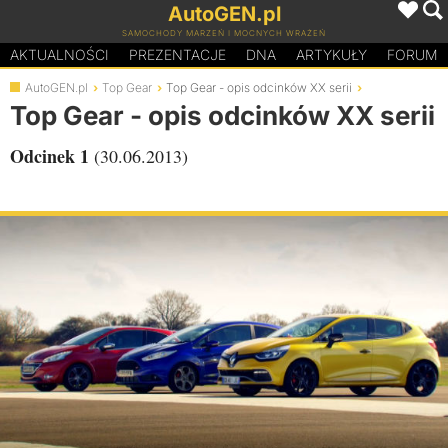
AutoGEN.pl
SAMOCHODY MARZEŃ I MOCNYCH WRAŻEŃ
AKTUALNOŚCI
PREZENTACJE
D
N
A
ARTYKUŁY
FORUM
AutoGEN.pl
Top Gear
Top Gear - opis odcinków XX serii
Top Gear - opis odcinków XX serii
Odcinek 1
(30.06.2013)