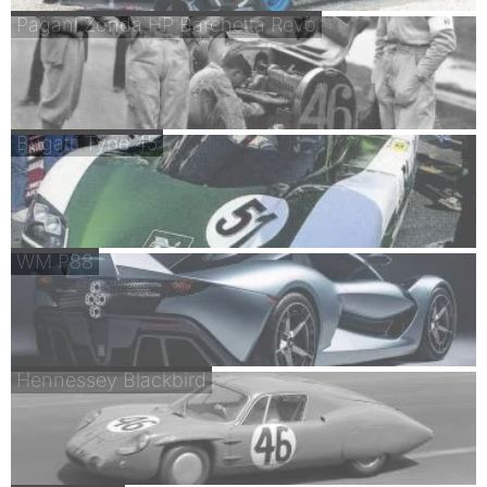
Pagani Zonda HP Barchetta Revo
Bugatti Type 45
WM P88
Hennessey Blackbird