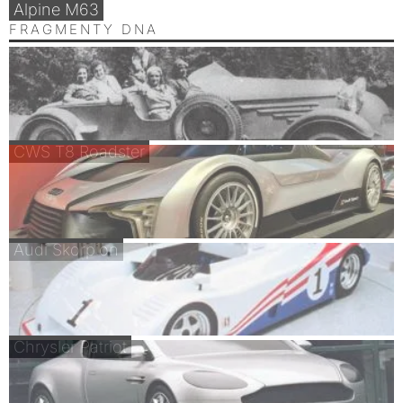
Alpine M63
FRAGMENTY DNA
CWS T8 Roadster
Audi Skorpion
Chrysler Patriot