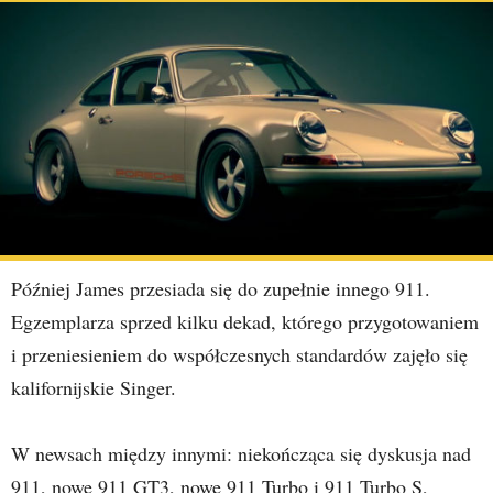
Później James przesiada się do zupełnie innego 911.
Egzemplarza sprzed kilku dekad, którego przygotowaniem
i przeniesieniem do współczesnych standardów zajęło się
kalifornijskie Singer.
W newsach między innymi: niekończąca się dyskusja nad
911, nowe 911 GT3, nowe 911 Turbo i 911 Turbo S,