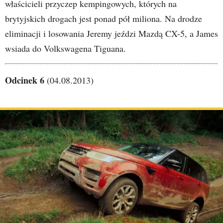
właścicieli przyczep kempingowych, których na
brytyjskich drogach jest ponad pół miliona. Na drodze
eliminacji i losowania Jeremy jeździ Mazdą CX-5, a James
wsiada do Volkswagena Tiguana.
Odcinek 6
(04.08.2013)