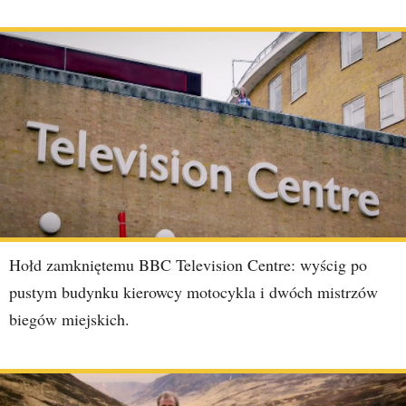
Hołd zamkniętemu BBC Television Centre: wyścig po
pustym budynku kierowcy motocykla i dwóch mistrzów
biegów miejskich.