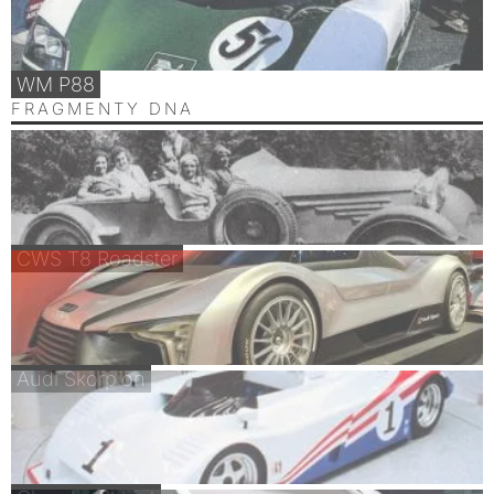
WM P88
FRAGMENTY DNA
CWS T8 Roadster
Audi Skorpion