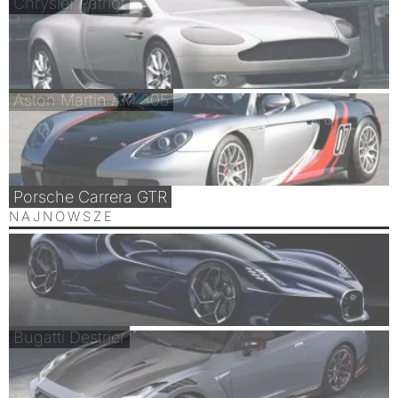
Chrysler Patriot
Aston Martin AM 305
Porsche Carrera GTR
NAJNOWSZE
Bugatti Destrier