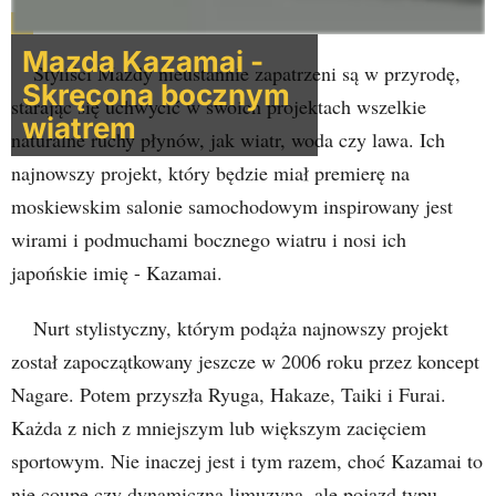
Mazda Kazamai -
Styliści Mazdy nieustannie zapatrzeni są w przyrodę,
Skręcona bocznym
starając się uchwycić w swoich projektach wszelkie
wiatrem
naturalne ruchy płynów, jak wiatr, woda czy lawa. Ich
najnowszy projekt, który będzie miał premierę na
moskiewskim salonie samochodowym inspirowany jest
wirami i podmuchami bocznego wiatru i nosi ich
japońskie imię - Kazamai.
Nurt stylistyczny, którym podąża najnowszy projekt
został zapoczątkowany jeszcze w 2006 roku przez koncept
Nagare. Potem przyszła Ryuga, Hakaze, Taiki i Furai.
Każda z nich z mniejszym lub większym zacięciem
sportowym. Nie inaczej jest i tym razem, choć Kazamai to
nie coupe czy dynamiczna limuzyna, ale pojazd typu