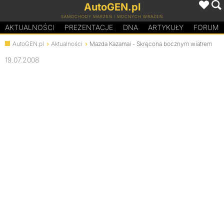
AutoGEN.pl
SAMOCHODY MARZEŃ I MOCNYCH WRAŻEŃ
AKTUALNOŚCI
PREZENTACJE
D
N
A
ARTYKUŁY
FORUM
AutoGEN.pl
Aktualności
Mazda Kazamai - Skręcona bocznym wiatrem
19.07.2008