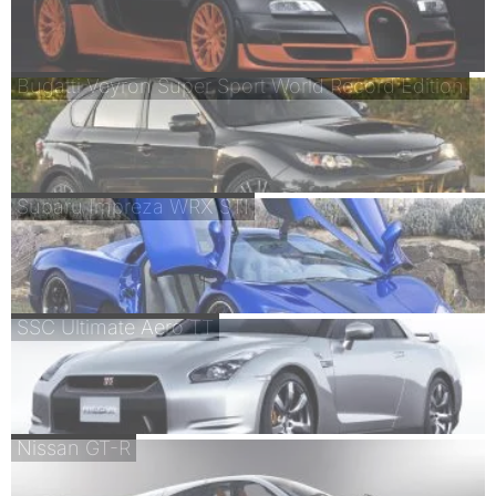
Bugatti Veyron Super Sport World Record Edition
Subaru Impreza WRX STI
SSC Ultimate Aero TT
Nissan GT-R