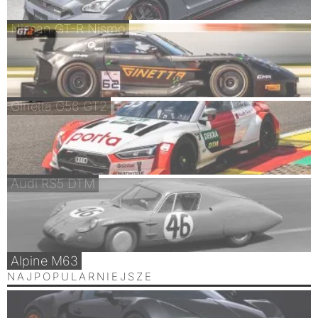
Nissan GT-R Nismo
Ginetta G56 GT2
Audi RS5 DTM
Alpine M63
NAJPOPULARNIEJSZE