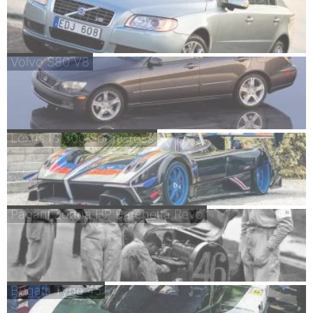
Volvo S80 V8
Lexus IS 300 SportCross
Pagani Zonda HP Barchetta Revo
Bugatti Type 45