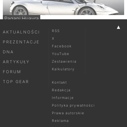
Pagani Huayra
▲
RSS
AKTUALNOŚCI
X
PREZENTACJE
Facebook
DNA
YouTube
ARTYKUŁY
Zestawienia
Kalkulatory
FORUM
TOP GEAR
Kontakt
Redakcja
Informacje
Polityka prywatności
Prawa autorskie
Reklama