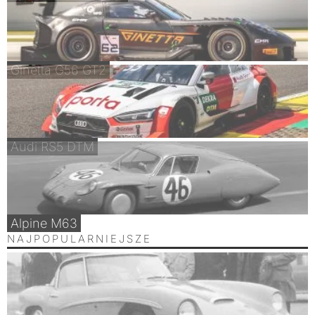
Ginetta G56 GT2
Audi RS5 DTM
Alpine M63
NAJPOPULARNIEJSZE