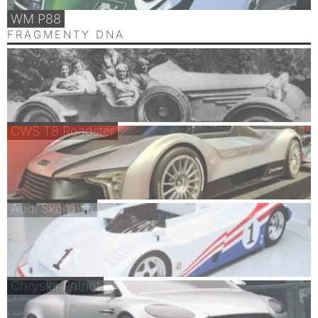
WM P88
FRAGMENTY DNA
CWS T8 Roadster
Audi Skorpion
Chrysler Patriot