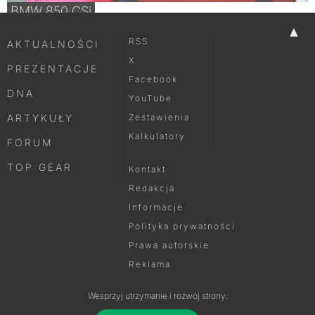
BMW 850 CSi
▲
RSS
AKTUALNOŚCI
X
PREZENTACJE
Facebook
DNA
YouTube
ARTYKUŁY
Zestawienia
Kalkulatory
FORUM
TOP GEAR
Kontakt
Redakcja
Informacje
Polityka prywatności
Prawa autorskie
Reklama
Wesprzyj utrzymanie i rozwój strony: