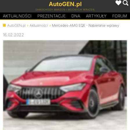
AutoGEN.pl
SAMOCHODY MARZEŃ I MOCNYCH WRAŻEŃ
AKTUALNOŚCI
PREZENTACJE
D
N
A
ARTYKUŁY
FORUM
AutoGEN.pl
Aktualności
Mercedes-AMG EQE - Nabieranie wprawy
16.02.2022