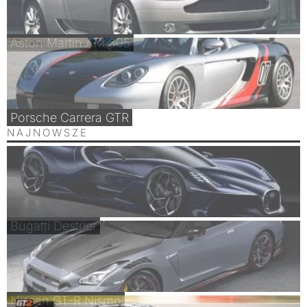
Aston Martin AM 305
Porsche Carrera GTR
NAJNOWSZE
Bugatti Destrier
Nissan GT-R Nismo