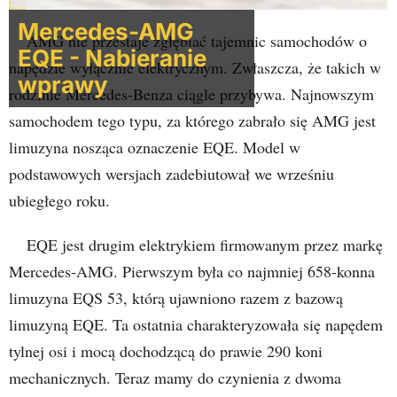
Mercedes-AMG
AMG nie przestaje zgłębiać tajemnic samochodów o
EQE - Nabieranie
napędzie wyłącznie elektrycznym. Zwłaszcza, że takich w
wprawy
rodzinie Mercedes-Benza ciągle przybywa. Najnowszym
samochodem tego typu, za którego zabrało się AMG jest
limuzyna nosząca oznaczenie EQE. Model w
podstawowych wersjach zadebiutował we wrześniu
ubiegłego roku.
EQE jest drugim elektrykiem firmowanym przez markę
Mercedes-AMG. Pierwszym była co najmniej 658-konna
limuzyna EQS 53, którą ujawniono razem z bazową
limuzyną EQE. Ta ostatnia charakteryzowała się napędem
tylnej osi i mocą dochodzącą do prawie 290 koni
mechanicznych. Teraz mamy do czynienia z dwoma