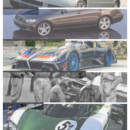
Volvo S80 V8
Lexus IS 300 SportCross
Pagani Zonda HP Barchetta Revo
Bugatti Type 45