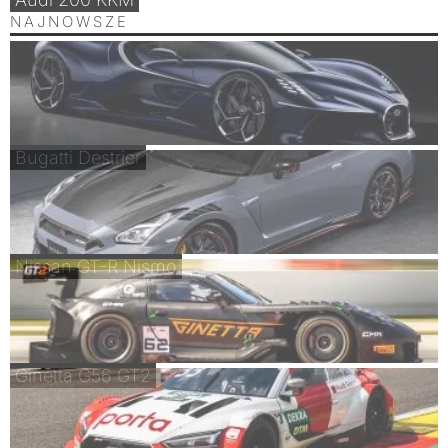
NAJNOWSZE
Bugatti Destrier
Nissan GT-R Nismo
Ginetta G56 GT2