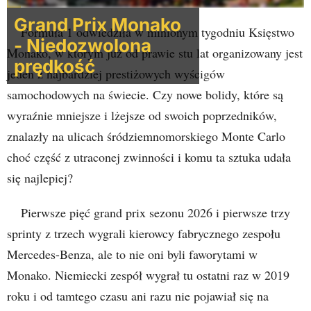
Grand Prix Monako
Formuła 1 odwiedziła w minionym tygodniu Księstwo
- Niedozwolona
Monako, w którym już od prawie stu lat organizowany jest
prędkość
jeden z najbardziej prestiżowych wyścigów
samochodowych na świecie. Czy nowe bolidy, które są
wyraźnie mniejsze i lżejsze od swoich poprzedników,
znalazły na ulicach śródziemnomorskiego Monte Carlo
choć część z utraconej zwinności i komu ta sztuka udała
się najlepiej?
Pierwsze pięć grand prix sezonu 2026 i pierwsze trzy
sprinty z trzech wygrali kierowcy fabrycznego zespołu
Mercedes-Benza, ale to nie oni byli faworytami w
Monako. Niemiecki zespół wygrał tu ostatni raz w 2019
roku i od tamtego czasu ani razu nie pojawiał się na