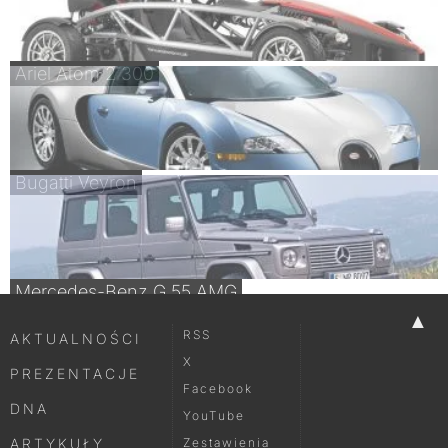
Ariel Atom 2 300
Bugatti Veyron
Mercedes-Benz G 55 AMG
▲
RSS
AKTUALNOŚCI
X
PREZENTACJE
Facebook
DNA
YouTube
ARTYKUŁY
Zestawienia