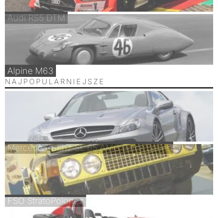
Audi RS5 DTM
Alpine M63
NAJPOPULARNIEJSZE
Mercedes-Benz SL 65 AMG Black Series
FSO StratoPolonez