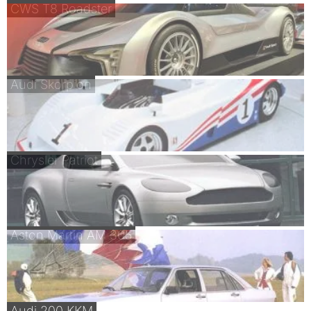
CWS T8 Roadster
Audi Skorpion
Chrysler Patriot
Aston Martin AM 305
Audi 200 KKM