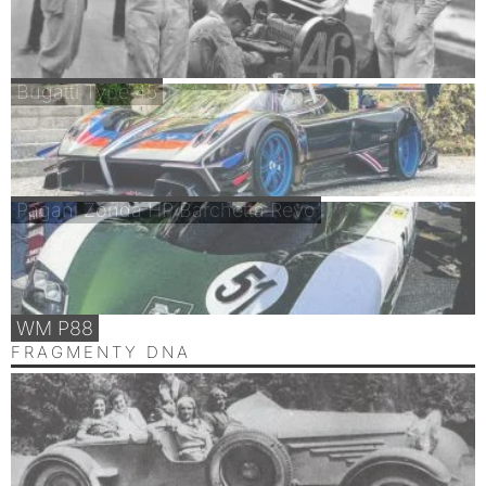
Bugatti Type 45
Pagani Zonda HP Barchetta Revo
WM P88
FRAGMENTY DNA