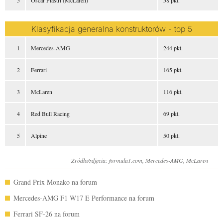
Oscar Piastri (McLaren)
58 pkt.
Klasyfikacja generalna konstruktorów - top 5
Mercedes-AMG
244 pkt.
Ferrari
165 pkt.
McLaren
116 pkt.
Red Bull Racing
69 pkt.
Alpine
50 pkt.
Źródło/zdjęcia: formula1.com, Mercedes-AMG, McLaren
Grand Prix Monako na forum
Mercedes-AMG F1 W17 E Performance na forum
Ferrari SF-26 na forum