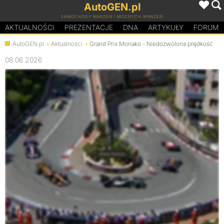
AutoGEN.pl
SAMOCHODY MARZEŃ I MOCNYCH WRAŻEŃ
AKTUALNOŚCI
PREZENTACJE
D
N
A
ARTYKUŁY
FORUM
AutoGEN.pl
Aktualności
Grand Prix Monako - Niedozwolona prędkość
08.06.2026