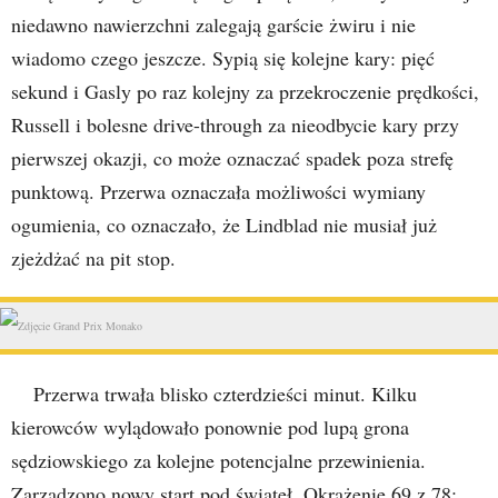
niedawno nawierzchni zalegają garście żwiru i nie
wiadomo czego jeszcze. Sypią się kolejne kary: pięć
sekund i Gasly po raz kolejny za przekroczenie prędkości,
Russell i bolesne drive-through za nieodbycie kary przy
pierwszej okazji, co może oznaczać spadek poza strefę
punktową. Przerwa oznaczała możliwości wymiany
ogumienia, co oznaczało, że Lindblad nie musiał już
zjeżdżać na pit stop.
Przerwa trwała blisko czterdzieści minut. Kilku
kierowców wylądowało ponownie pod lupą grona
sędziowskiego za kolejne potencjalne przewinienia.
Zarządzono nowy start pod świateł. Okrążenie 69 z 78: